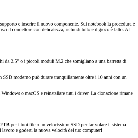
e il supporto e inserire il nuovo componente. Sui notebook la procedura è
ci il connettore con delicatezza, richiudi tutto e il gioco è fatto. Al
chi da 2.5″ o i piccoli moduli M.2 che somigliano a una barretta di
Un SSD moderno può durare tranquillamente oltre i 10 anni con un
i Windows o macOS e reinstallare tutti i driver. La clonazione rimane
a 2TB
per i tuoi file o un velocissimo SSD per far volare il sistema
 al lavoro e goderti la nuova velocità del tuo computer!