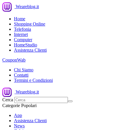
Weareblog.it
Home
Shopping Online
Telefonia
Internet
Computer
HomeStudio
Assistenza Clienti
CouponWab
Chi Siamo
Contatti
Termini e Condizioni
Weareblog.it
Cerca
Categorie Popolari
App
Assistenza Clienti
News