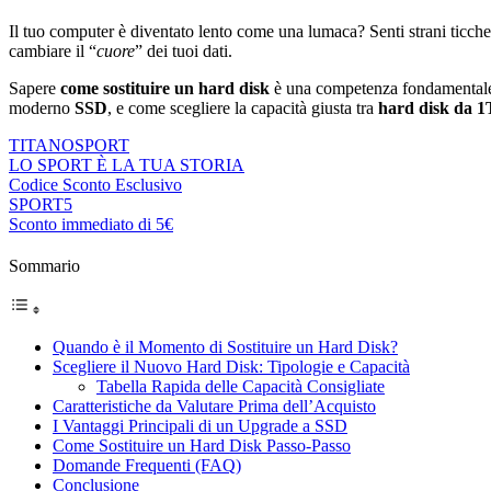
Il tuo computer è diventato lento come una lumaca? Senti strani ticch
cambiare il “
cuore
” dei tuoi dati.
Sapere
come sostituire un hard disk
è una competenza fondamentale c
moderno
SSD
, e come scegliere la capacità giusta tra
hard disk da 
TITANO
SPORT
LO SPORT È LA TUA STORIA
Codice Sconto Esclusivo
SPORT5
Sconto immediato di 5€
Sommario
Quando è il Momento di Sostituire un Hard Disk?
Scegliere il Nuovo Hard Disk: Tipologie e Capacità
Tabella Rapida delle Capacità Consigliate
Caratteristiche da Valutare Prima dell’Acquisto
I Vantaggi Principali di un Upgrade a SSD
Come Sostituire un Hard Disk Passo-Passo
Domande Frequenti (FAQ)
Conclusione