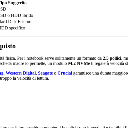
ipo Suggerito
SSD
SD o HDD Ibrido
ard Disk Esterno
DD specifico
quisto
ità fisica. Per i notebook serve solitamente un formato da
2.5 pollici
, me
ua scheda madre lo permette, un modulo
M.2 NVMe
ti regalerà velocità s
ng
,
Western Digital
,
Seagate
o
Crucial
garantisce una durata maggiore
troppo la velocità di lettura.
 fare per il tuo vecchio computer. I benefici sono immediati e tangibili f