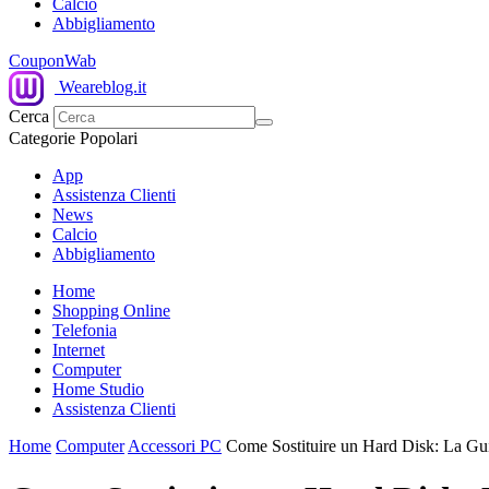
Calcio
Abbigliamento
CouponWab
Weareblog.it
Cerca
Categorie Popolari
App
Assistenza Clienti
News
Calcio
Abbigliamento
Home
Shopping Online
Telefonia
Internet
Computer
Home Studio
Assistenza Clienti
Home
Computer
Accessori PC
Come Sostituire un Hard Disk: La Guid