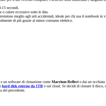
0-15 secondi.
 o calore eccessivo sotto le dita.
esistono meglio agli urti accidentali, ideale per chi usa il notebook in v
ibilmente di più grazie al minor consumo elettrico.
ne e un software di clonazione come
Macrium Reflect
o dai un occhiata
un
hard disk esterno da 1TB
o sul cloud. Se decidi di clonare il disco
ia del precedente.