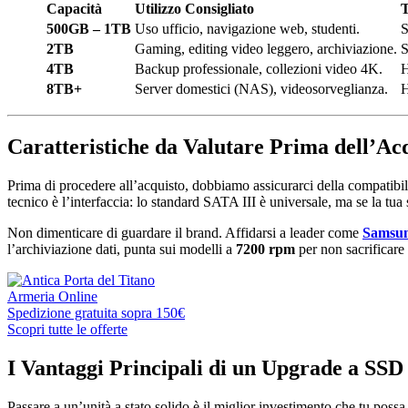
Capacità
Utilizzo Consigliato
T
500GB – 1TB
Uso ufficio, navigazione web, studenti.
2TB
Gaming, editing video leggero, archiviazione.
S
4TB
Backup professionale, collezioni video 4K.
H
8TB+
Server domestici (NAS), videosorveglianza.
H
Caratteristiche da Valutare Prima dell’Ac
Prima di procedere all’acquisto, dobbiamo assicurarci della compatibil
tecnico è l’interfaccia: lo standard SATA III è universale, ma se la t
Non dimenticare di guardare il brand. Affidarsi a leader come
Samsu
l’archiviazione dati, punta sui modelli a
7200 rpm
per non sacrificare 
Armeria Online
Spedizione gratuita sopra 150€
Scopri tutte le offerte
I Vantaggi Principali di un Upgrade a SSD
Passare a un’unità a stato solido è il miglior investimento che tu possa