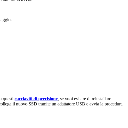
iaggio.
 a questi
cacciaviti di precisione
, se vuoi evitare di reinstallare
, collega il nuovo SSD tramite un adattatore USB e avvia la procedura