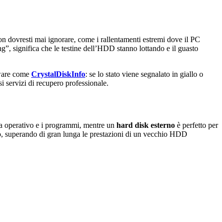
non dovresti mai ignorare, come i rallentamenti estremi dove il PC
ing”, significa che le testine dell’HDD stanno lottando e il guasto
ftware come
CrystalDiskInfo
: se lo stato viene segnalato in giallo o
osi servizi di recupero professionale.
ema operativo e i programmi, mentre un
hard disk esterno
è perfetto per
neo, superando di gran lunga le prestazioni di un vecchio HDD