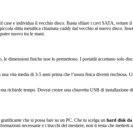
i il case e individua il vecchio disco. Basta sfilare i cavi SATA, svitar
 piccola slitta metallica chiamata
caddy
dal vecchio al nuovo disco. Inseris
mputer nuovo tra le mani.
 le dimensioni fisiche non lo permettono. I portatili accettano solo dis
 vita media di 3-5 anni prima che l’usura fisica diventi rischiosa. 
, ma richiede tempo. Dovrai creare una chiavetta USB di installazione d
e gratificante che si possa fare su un PC. Che tu scelga un
hard disk d
 informazioni necessarie e i trucchi del mestiere, non ti resta che metterti