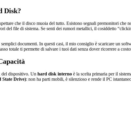
d Disk?
spettare che il disco muoia del tutto. Esistono segnali premonitori che 
i del file di sistema. Se senti dei rumori metallici, il cosiddetto “click
re semplici documenti. In questi casi, il mio consiglio è scaricare un so
lasso totale ti permette di salvare i tuoi dati senza dover ricorrere a cost
 Capacità
i del dispositivo. Un
hard disk interno
è la scelta primaria per il sist
 State Drive)
: non ha parti mobili, è silenzioso e rende il PC istanta