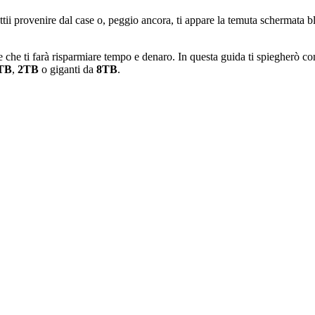
ettii provenire dal case o, peggio ancora, ti appare la temuta schermata
he ti farà risparmiare tempo e denaro. In questa guida ti spiegherò co
1TB
,
2TB
o giganti da
8TB
.